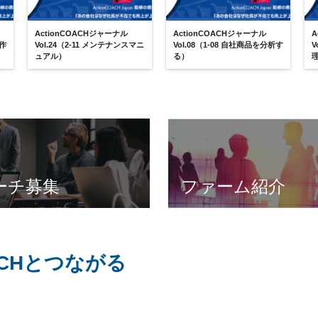
ActionCOACHジャーナル
ActionCOACHジャーナル
A
を作
Vol.24（2-11 メンテナンスマニ
Vol.08（1-08 自社商品を分析す
V
ュアル）
る）
ーチ募集
ファーム紹介
OACHとつながる