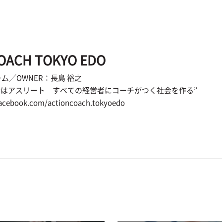
COACH
TOKYO EDO
ム／OWNER：長島 裕之
”経営者はアスリート すべての経営者にコーチがつく社会を作る”
facebook.com/actioncoach.tokyoedo