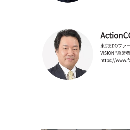
Action
東京EDOファー
VISION 
https://www.