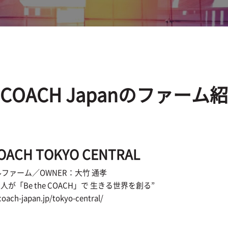
onCOACH Japanのファー
COACH
TOKYO CENTRAL
ファーム／OWNER：大竹 通孝
ての人が「Be the COACH」で 生きる世界を創る”
coach-japan.jp/tokyo-central/