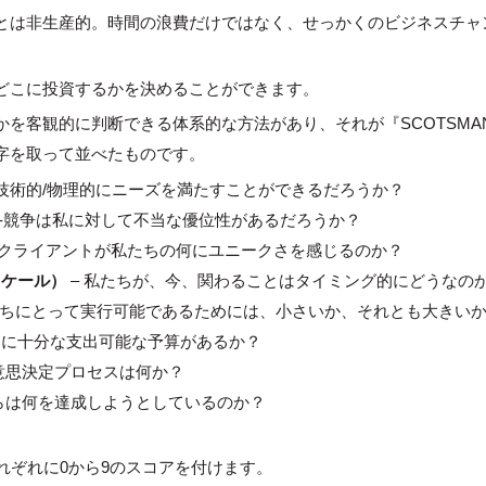
とは非生産的。時間の浪費だけではなく、せっかくのビジネスチャ
どこに投資するかを決めることができます。
を客観的に判断できる体系的な方法があり、それが『SCOTSMAN
字を取って並べたものです。
– 技術的/物理的にニーズを満たすことができるだろうか？
-競争は私に対して不当な優位性があるだろうか？
 クライアントが私たちの何にユニークさを感じるのか？
ムスケール）
– 私たちが、今、関わることはタイミング的にどうなの
私たちにとって実行可能であるためには、小さいか、それとも大きい
らに十分な支出可能な予算があるか？
 意思決定プロセスは何か？
彼らは何を達成しようとしているのか？
れぞれに0から9のスコアを付けます。