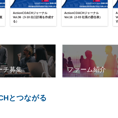
ActionCOACHジャーナル
ActionCOACHジャーナル
A
見直
Vol.36（3-10 出口計画を作成す
Vol.16（2-03 社長の委任表）
V
る）
ーチ募集
ファーム紹介
OACHとつながる