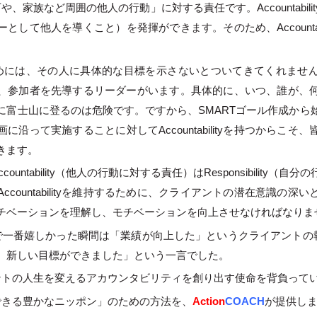
yは「部下や、家族など周囲の他人の行動」に対する責任です。Accountabi
として他人を導くこと）を発揮ができます。そのため、Accountabi
には、その人に具体的な目標を示さないとついてきてくれませ
、参加者を先導するリーダーがいます。具体的に、いつ、誰が、
に富士山に登るのは危険です。ですから、SMARTゴール作成から
に沿って実施することに対してAccountabilityを持つからこそ
きます。
untability（他人の行動に対する責任）はResponsibility（
ccountabilityを維持するために、クライアントの潜在意識の深
チベーションを理解し、モチベーションを向上させなければなりま
一番嬉しかった瞬間は「業績が向上した」というクライアントの報告
、新しい目標ができました」という一言でした。
トの人生を変えるアカウンタビリティを創り出す使命を背負って
きる豊かなニッポン」のための方法を、
Action
COACH
が提供し