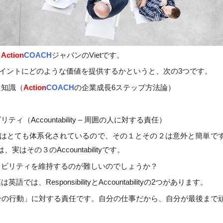
。
Action
COACH
ジャパンのVietです。
イントにどのような価値を提供するかというと、次の3つです。
た知識（
Action
COACH
の企業成長6ステップ方法論）
（Accountability – 周囲の人に対する責任）
はとても体系化されているので、その１とその２は意外と簡単で
はその３のAccountabilityです。
ビリティを維持するのが難しいのでしょうか？
は、ResponsibilityとAccountabilityの2つがあります。
yは「自分の行動」に対する責任です。自分の仕事だから、自分が最後まで頑張るのは