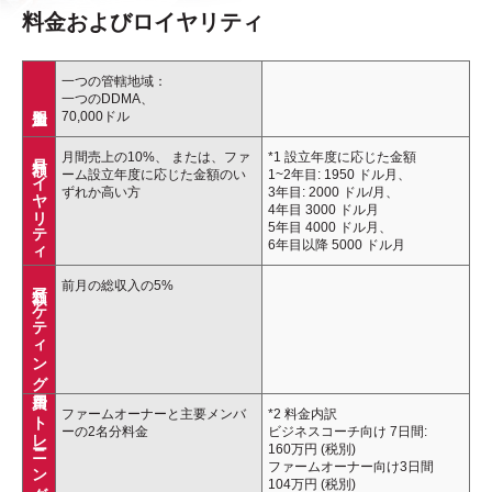
料金およびロイヤリティ
一つの管轄地域：
一つのDDMA、
70,000ドル
月額ロイヤリティ
月間売上の10%、 または、ファ
*1 設立年度に応じた金額
ーム設立年度に応じた金額のい
1~2年目: 1950 ドル月、
ずれか高い方
3年目: 2000 ドル/月、
4年目 3000 ドル月
5年目 4000 ドル月、
6年目以降 5000 ドル月
月額マーケティング費用
前月の総収入の5%
トレーニング料金
ファームオーナーと主要メンバ
*2 料金内訳
ーの2名分料金
ビジネスコーチ向け 7日間:
160万円 (税別)
ファームオーナー向け3日間
104万円 (税別)