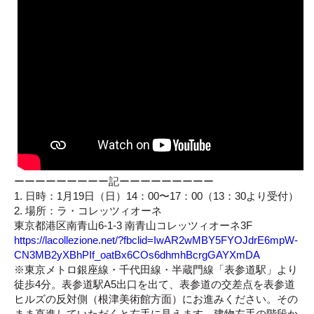
ーーーーーーーーー記ーーーーーーーーー
1. 日時：1月19日（日）14：00〜17：00（13：30より受付）
2. 場所：ラ・コレッツィオーネ
東京都港区南青山6-1-3 南青山コレッツィオーネ3F
https://lacollezione.net/?fbclid=IwAR2wMBY5FYOJdrE6mpW-
CN3MB2yXBhPIf_oatBx6COs6dhmhBcrgGAYXmDA
※東京メトロ銀座線・千代田線・半蔵門線「表参道駅」より
徒歩4分。表参道駅A5出口を出て、表参道の交差点を表参道
ヒルズの反対側（根津美術館方面）にお進みください。その
まま直進していただくと右手に見えます。建物左手の階段か