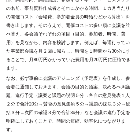
の名前、事前資料作成者とそれにかかる時間、１カ月当たり
の開催コスト（会場費、参加者全員の時給などから算出）を
書き出します。そのうえで、開催コストの多い順に会議を並
べ替え、各会議それぞれの項目（目的、参加者、時間、費
用）を見ながら、内容を検討します。例えば、毎週行ってい
た事業部会議を月２回に減らし、時間を１時間から30分にす
ることで、月80万円かかっていた費用を月20万円に圧縮でき
ます。
なお、必ず事前に会議のアジェンダ（予定表）を作成し、参
会者に通知しておきます。会議の目的と議案、決めるべき議
題、進行予定（議案と議題の説明５分→各自の意見発表１人
２分で合計20分→賛否の意見集約５分→議題の採決３分→総
括３分→次回の確認３分で合計39分）など会議の進行予定を
明確にしておくことで、時間の短縮、効率化につながりま
す。