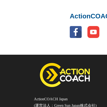
ActionC
ActionCOACH Japan
(運営法人：Green Sun Japan株式会社)