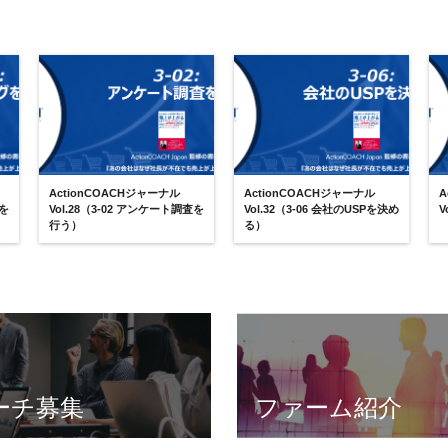
ActionCOACHジャーナル
ActionCOACHジャーナル
A
グを
Vol.28（3-02 アンケート調査を
Vol.32（3-06 会社のUSPを決め
V
行う）
る）
ーチ募集
ファーム紹介