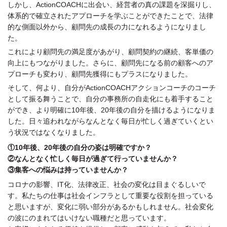
しかし、ActionCOACHに出会い、経営者の真の課題を深掘りし、
体系的で確立されたアプローチを学ぶことができたことで、法律
的な側面以外から、顧問先の成長の力になれるようになりまし
た。
これにより顧問先の満足度があがり、顧問契約の継続、客単価の
向上にもつながりました。さらに、顧問先になる前の顧客へのア
プローチも変わり、顧問先獲得にもプラスになりました。
そして、何より、自分がActionCOACHアクションコーチのコーチ
として振る舞うことで、自分の事務所の自走化にも着手すること
ができ、より明確に10年後、20年後の自分を描けるようになりま
した。日々追われながらなんとなく毎日が忙しく過ぎていくとい
う状況ではなくなりました。
①
10年後、20年後の自分の姿は明確ですか？
②
なんとなく忙しく毎日が過ぎて行っていませんか？
③
集客への悩みは持っていませんか？
コロナの影響、IT化、法律改正、社会の変化は目まぐるしいで
す。私たちの仕事は社会インフラとして重要な役割を担っている
と思いますが、変化に弱い部分があるかもしれません。社会変化
の波にのまれてはいけない職種だと思っています。