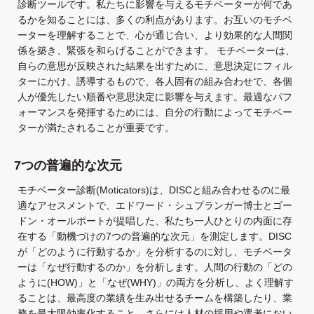
診断ツールです。私たちに影響を与えるモチベーターが何であ
るかを知ることには、多くの利点があります。お互いのモチベ
ーターを理解することで、心が通じ合い、より効果的な人間関
係を築き、緊張を和らげることができます。 モチベーターは、
自らの意思が反映された結果を出すために、意思決定にフィル
ターにかけ、誘導するもので、各人固有の組み合わせで、各個
人が優先したい順番や意思決定に影響を与えます。最適なパフ
ォーマンスを発揮するためには、自分の行動によってモチベー
ターが満たされることが重要です。
7つの普遍的な次元
モチベーター診断(Moticators)は、DISCと組み合わせるのに最
適なアセスメントで、エドワード・シュプランガー博士とゴー
ドン・オールポートが提唱した、私たち一人ひとりの内面に存
在する「動機づけの7つの普遍的な次元」を測定します。DISC
が「どのように行動するか」を分析するのに対し、モチベータ
ーは「なぜ行動するのか」を分析します。人間の行動の「どの
ように(HOW)」と「なぜ(WHY)」の両方を分析し、よく理解す
ることは、最高度の業績を生み出せるチームを構築したり、業
務を最大限効率化すること、さらには人材の採用や選考におい